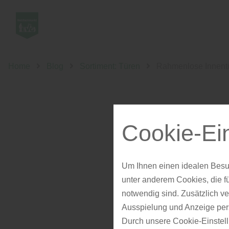
Home
Blog
Sortiment: Türen
Rahmenlose Innent
Cookie-Ei
Rahme
Um Ihnen einen idealen Besu
neue
unter anderem Cookies, die f
notwendig sind. Zusätzlich v
Ausspielung und Anzeige per
Durch unsere Cookie-Einstell