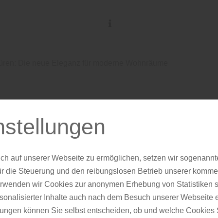
üren: Die neue Eleganz für moderne Wohnräume
EVG empfiehlt:
nstellungen
nlose Innentüre
ch auf unserer Webseite zu ermöglichen, setzen wir sogenannt
 Eleganz für mo
ür die Steuerung und den reibungslosen Betrieb unserer komm
erwenden wir Cookies zur anonymen Erhebung von Statistiken s
sonalisierter Inhalte auch nach dem Besuch unserer Webseite 
Wohnräume
ungen können Sie selbst entscheiden, ob und welche Cookies S