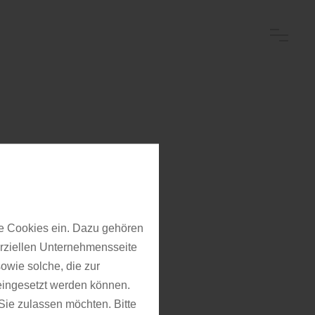
n: Die
e Cookies ein. Dazu gehören
derne
erziellen Unternehmensseite
owie solche, die zur
eingesetzt werden können.
ie zulassen möchten. Bitte