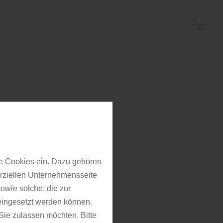
swert!
e Cookies ein. Dazu gehören
erziellen Unternehmensseite
owie solche, die zur
eingesetzt werden können.
ie zulassen möchten. Bitte