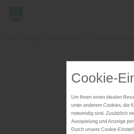
Home
Blog
Sortiment: Türen
Türwechsel empfeh
Cookie-Ei
Türwe
Um Ihnen einen idealen Besu
unter anderem Cookies, die f
notwendig sind. Zusätzlich v
Ausspielung und Anzeige per
Durch unsere Cookie-Einstell